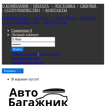
О КОМПАНИ
И
|
ОПЛАТА
|
Д
ОСТАВКА
|
СКИДКИ
|
СОТРУДНИЧЕСТВО
|
КОНТАКТЫ
О КОМПАНИ
И
|
ОПЛАТА
|
Д
ОСТАВКА
|
СКИДКИ
|
СОТРУДНИЧЕСТВО
|
КОНТАКТЫ
Сравнение
0
Личный кабинет
Забыли пароль?
|
Регистрация
Корзина покупок
Оформление заказа
Корзина
0 р.
В корзине пусто!