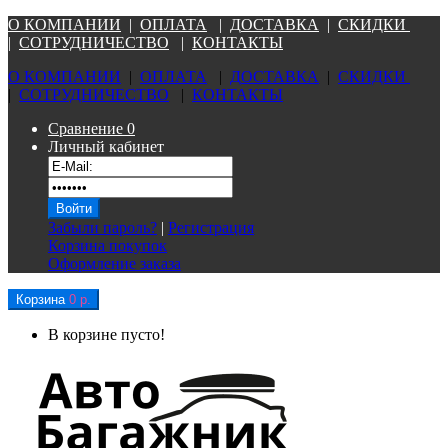
О КОМПАНИ
И
|
ОПЛАТА
|
Д
ОСТАВКА
|
СКИДКИ
|
СОТРУДНИЧЕСТВО
|
КОНТАКТЫ
О КОМПАНИ
И
|
ОПЛАТА
|
Д
ОСТАВКА
|
СКИДКИ
|
СОТРУДНИЧЕСТВО
|
КОНТАКТЫ
Сравнение
0
Личный кабинет
Забыли пароль?
|
Регистрация
Корзина покупок
Оформление заказа
Корзина
0 р.
В корзине пусто!