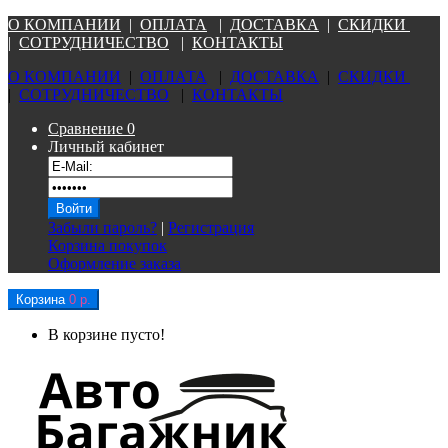
О КОМПАНИ
И
|
ОПЛАТА
|
Д
ОСТАВКА
|
СКИДКИ
|
СОТРУДНИЧЕСТВО
|
КОНТАКТЫ
О КОМПАНИ
И
|
ОПЛАТА
|
Д
ОСТАВКА
|
СКИДКИ
|
СОТРУДНИЧЕСТВО
|
КОНТАКТЫ
Сравнение
0
Личный кабинет
Забыли пароль?
|
Регистрация
Корзина покупок
Оформление заказа
Корзина
0 р.
В корзине пусто!