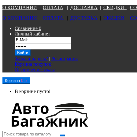
О КОМПАНИ
И
|
ОПЛАТА
|
Д
ОСТАВКА
|
СКИДКИ
|
СО
О КОМПАНИ
И
|
ОПЛАТА
|
Д
ОСТАВКА
|
СКИДКИ
|
СО
Сравнение
0
Личный кабинет
Забыли пароль?
|
Регистрация
Корзина покупок
Оформление заказа
Корзина
0 р.
В корзине пусто!