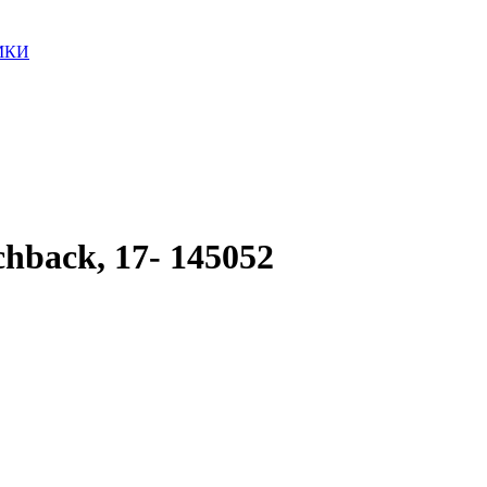
МКИ
hback, 17- 145052