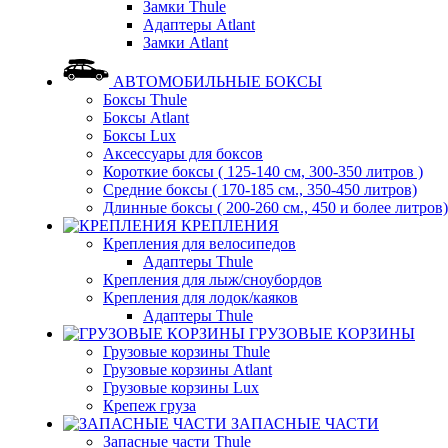
Замки Thule
Адаптеры Atlant
Замки Atlant
АВТОМОБИЛЬНЫЕ БОКСЫ
Боксы Thule
Боксы Atlant
Боксы Lux
Аксессуары для боксов
Короткие боксы ( 125-140 см, 300-350 литров )
Средние боксы ( 170-185 см., 350-450 литров)
Длинные боксы ( 200-260 см., 450 и более литров)
КРЕПЛЕНИЯ
Крепления для велосипедов
Адаптеры Thule
Крепления для лыж/сноубордов
Крепления для лодок/каяков
Адаптеры Thule
ГРУЗОВЫЕ КОРЗИНЫ
Грузовые корзины Thule
Грузовые корзины Atlant
Грузовые корзины Lux
Крепеж груза
ЗАПАСНЫЕ ЧАСТИ
Запасные части Thule