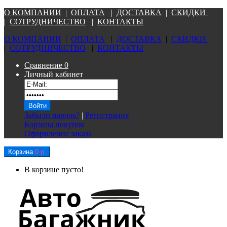
О КОМПАНИ
И
|
ОПЛАТА
|
Д
ОСТАВКА
|
СКИДКИ
|
СОТРУДНИЧЕСТВО
|
КОНТАКТЫ
О КОМПАНИ
И
|
ОПЛАТА
|
Д
ОСТАВКА
|
СКИДКИ
|
СОТРУДНИЧЕСТВО
|
КОНТАКТЫ
Сравнение
0
Личный кабинет
Забыли пароль?
|
Регистрация
Корзина покупок
Оформление заказа
Корзина
0 р.
В корзине пусто!