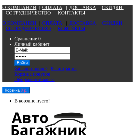
О КОМПАНИ
И
|
ОПЛАТА
|
Д
ОСТАВКА
|
СКИДКИ
|
СОТРУДНИЧЕСТВО
|
КОНТАКТЫ
О КОМПАНИ
И
|
ОПЛАТА
|
Д
ОСТАВКА
|
СКИДКИ
|
СОТРУДНИЧЕСТВО
|
КОНТАКТЫ
Сравнение
0
Личный кабинет
Забыли пароль?
|
Регистрация
Корзина покупок
Оформление заказа
Корзина
0 р.
В корзине пусто!