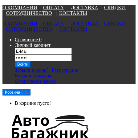
О КОМПАНИ
И
|
ОПЛАТА
|
Д
ОСТАВКА
|
СКИДКИ
|
СОТРУДНИЧЕСТВО
|
КОНТАКТЫ
О КОМПАНИ
И
|
ОПЛАТА
|
Д
ОСТАВКА
|
СКИДКИ
|
СОТРУДНИЧЕСТВО
|
КОНТАКТЫ
Сравнение
0
Личный кабинет
Забыли пароль?
|
Регистрация
Корзина покупок
Оформление заказа
Корзина
0 р.
В корзине пусто!