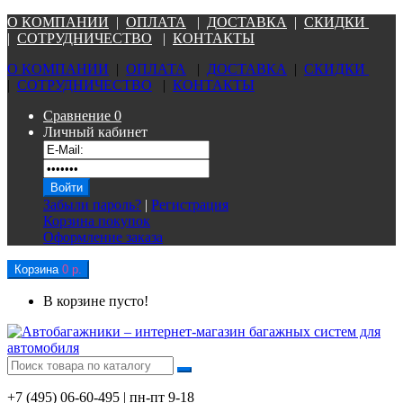
О КОМПАНИ
И
|
ОПЛАТА
|
Д
ОСТАВКА
|
СКИДКИ
|
СОТРУДНИЧЕСТВО
|
КОНТАКТЫ
О КОМПАНИ
И
|
ОПЛАТА
|
Д
ОСТАВКА
|
СКИДКИ
|
СОТРУДНИЧЕСТВО
|
КОНТАКТЫ
Сравнение
0
Личный кабинет
Забыли пароль?
|
Регистрация
Корзина покупок
Оформление заказа
Корзина
0 р.
В корзине пусто!
+7 (495) 06-60-495 | пн-пт 9-18