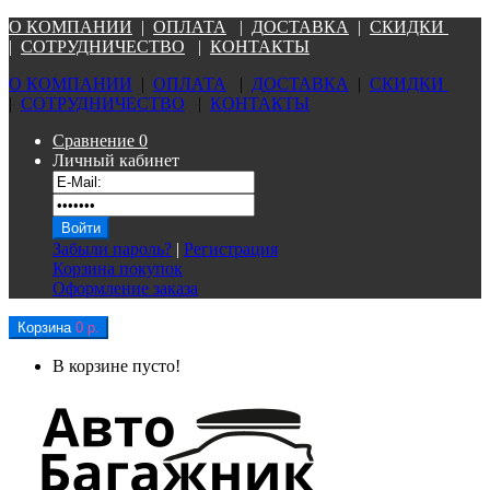
О КОМПАНИ
И
|
ОПЛАТА
|
Д
ОСТАВКА
|
СКИДКИ
|
СОТРУДНИЧЕСТВО
|
КОНТАКТЫ
О КОМПАНИ
И
|
ОПЛАТА
|
Д
ОСТАВКА
|
СКИДКИ
|
СОТРУДНИЧЕСТВО
|
КОНТАКТЫ
Сравнение
0
Личный кабинет
Забыли пароль?
|
Регистрация
Корзина покупок
Оформление заказа
Корзина
0 р.
В корзине пусто!