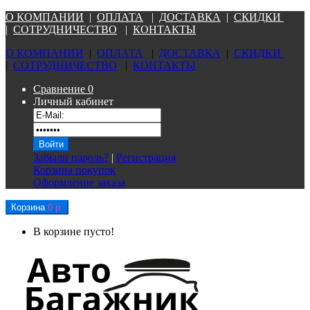
О КОМПАНИ
И
|
ОПЛАТА
|
Д
ОСТАВКА
|
СКИДКИ
|
СОТРУДНИЧЕСТВО
|
КОНТАКТЫ
О КОМПАНИ
И
|
ОПЛАТА
|
Д
ОСТАВКА
|
СКИДКИ
|
СОТРУДНИЧЕСТВО
|
КОНТАКТЫ
Сравнение
0
Личный кабинет
Забыли пароль?
|
Регистрация
Корзина покупок
Оформление заказа
Корзина
0 р.
В корзине пусто!