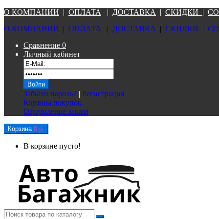
О КОМПАНИ
И
|
ОПЛАТА
|
Д
ОСТАВКА
|
СКИДКИ
|
СО
О КОМПАНИ
И
|
ОПЛАТА
|
Д
ОСТАВКА
|
СКИДКИ
|
СО
Сравнение
0
Личный кабинет
Забыли пароль?
|
Регистрация
Корзина покупок
Оформление заказа
Корзина
0 р.
В корзине пусто!