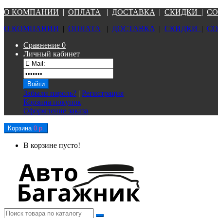
О КОМПАНИ
И
|
ОПЛАТА
|
Д
ОСТАВКА
|
СКИДКИ
|
СО
О КОМПАНИ
И
|
ОПЛАТА
|
Д
ОСТАВКА
|
СКИДКИ
|
СО
Сравнение
0
Личный кабинет
Забыли пароль?
|
Регистрация
Корзина покупок
Оформление заказа
Корзина
0 р.
В корзине пусто!