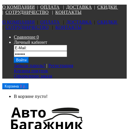
О КОМПАНИ
И
|
ОПЛАТА
|
Д
ОСТАВКА
|
СКИДКИ
|
СОТРУДНИЧЕСТВО
|
КОНТАКТЫ
О КОМПАНИ
И
|
ОПЛАТА
|
Д
ОСТАВКА
|
СКИДКИ
|
СОТРУДНИЧЕСТВО
|
КОНТАКТЫ
Сравнение
0
Личный кабинет
Забыли пароль?
|
Регистрация
Корзина покупок
Оформление заказа
Корзина
0 р.
В корзине пусто!