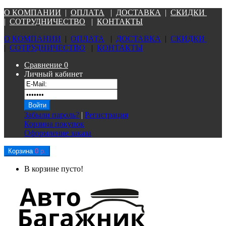
О КОМПАНИ
И
|
ОПЛАТА
|
Д
ОСТАВКА
|
СКИДКИ
|
СОТРУДНИЧЕСТВО
|
КОНТАКТЫ
О КОМПАНИ
И
|
ОПЛАТА
|
Д
ОСТАВКА
|
СКИДКИ
|
СОТРУДНИЧЕСТВО
|
КОНТАКТЫ
Сравнение
0
Личный кабинет
Забыли пароль?
|
Регистрация
Корзина покупок
Оформление заказа
Корзина
0 р.
В корзине пусто!