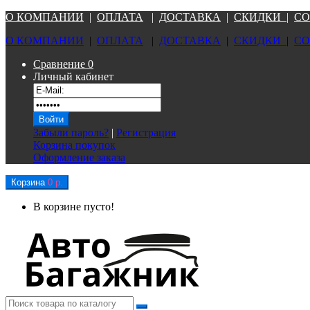
О КОМПАНИ
И
|
ОПЛАТА
|
Д
ОСТАВКА
|
СКИДКИ
|
СО
О КОМПАНИ
И
|
ОПЛАТА
|
Д
ОСТАВКА
|
СКИДКИ
|
СО
Сравнение
0
Личный кабинет
Забыли пароль?
|
Регистрация
Корзина покупок
Оформление заказа
Корзина
0 р.
В корзине пусто!