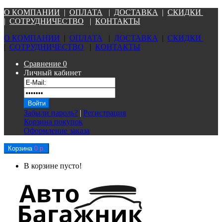
О КОМПАНИ
И
|
ОПЛАТА
|
Д
ОСТАВКА
|
СКИДКИ
|
СОТРУДНИЧЕСТВО
|
КОНТАКТЫ
О КОМПАНИ
И
|
ОПЛАТА
|
Д
ОСТАВКА
|
СКИДКИ
|
СОТРУДНИЧЕСТВО
|
КОНТАКТЫ
Сравнение
0
Личный кабинет
Забыли пароль?
|
Регистрация
Корзина покупок
Оформление заказа
Корзина
0 р.
В корзине пусто!