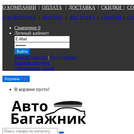
О КОМПАНИ
И
|
ОПЛАТА
|
Д
ОСТАВКА
|
СКИДКИ
|
СО
О КОМПАНИ
И
|
ОПЛАТА
|
Д
ОСТАВКА
|
СКИДКИ
|
СО
Сравнение
0
Личный кабинет
Забыли пароль?
|
Регистрация
Корзина покупок
Оформление заказа
Корзина
0 р.
В корзине пусто!