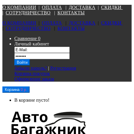
О КОМПАНИ
И
|
ОПЛАТА
|
Д
ОСТАВКА
|
СКИДКИ
|
СОТРУДНИЧЕСТВО
|
КОНТАКТЫ
О КОМПАНИ
И
|
ОПЛАТА
|
Д
ОСТАВКА
|
СКИДКИ
|
СОТРУДНИЧЕСТВО
|
КОНТАКТЫ
Сравнение
0
Личный кабинет
Забыли пароль?
|
Регистрация
Корзина покупок
Оформление заказа
Корзина
0 р.
В корзине пусто!