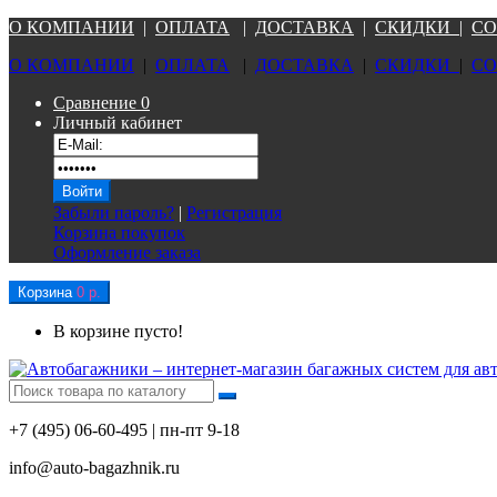
О КОМПАНИ
И
|
ОПЛАТА
|
Д
ОСТАВКА
|
СКИДКИ
|
СО
О КОМПАНИ
И
|
ОПЛАТА
|
Д
ОСТАВКА
|
СКИДКИ
|
СО
Сравнение
0
Личный кабинет
Забыли пароль?
|
Регистрация
Корзина покупок
Оформление заказа
Корзина
0 р.
В корзине пусто!
+7 (495) 06-60-495 | пн-пт 9-18
info@auto-bagazhnik.ru