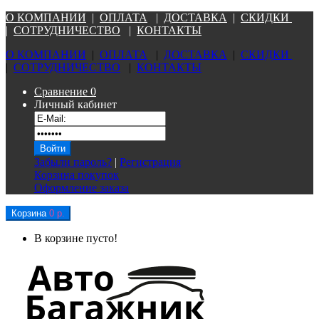
О КОМПАНИ
И
|
ОПЛАТА
|
Д
ОСТАВКА
|
СКИДКИ
|
СОТРУДНИЧЕСТВО
|
КОНТАКТЫ
О КОМПАНИ
И
|
ОПЛАТА
|
Д
ОСТАВКА
|
СКИДКИ
|
СОТРУДНИЧЕСТВО
|
КОНТАКТЫ
Сравнение
0
Личный кабинет
Забыли пароль?
|
Регистрация
Корзина покупок
Оформление заказа
Корзина
0 р.
В корзине пусто!