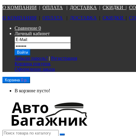
О КОМПАНИ
И
|
ОПЛАТА
|
Д
ОСТАВКА
|
СКИДКИ
|
СО
О КОМПАНИ
И
|
ОПЛАТА
|
Д
ОСТАВКА
|
СКИДКИ
|
СО
Сравнение
0
Личный кабинет
Забыли пароль?
|
Регистрация
Корзина покупок
Оформление заказа
Корзина
0 р.
В корзине пусто!