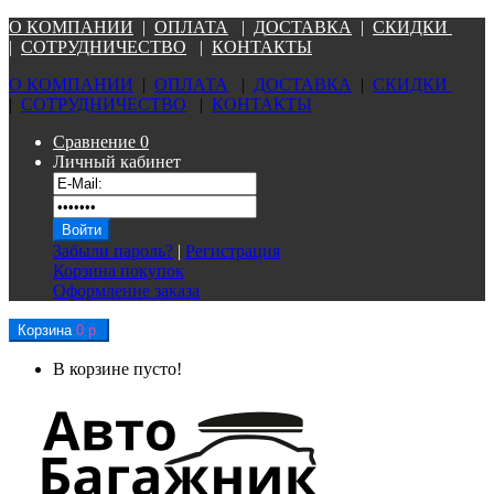
О КОМПАНИ
И
|
ОПЛАТА
|
Д
ОСТАВКА
|
СКИДКИ
|
СОТРУДНИЧЕСТВО
|
КОНТАКТЫ
О КОМПАНИ
И
|
ОПЛАТА
|
Д
ОСТАВКА
|
СКИДКИ
|
СОТРУДНИЧЕСТВО
|
КОНТАКТЫ
Сравнение
0
Личный кабинет
Забыли пароль?
|
Регистрация
Корзина покупок
Оформление заказа
Корзина
0 р.
В корзине пусто!