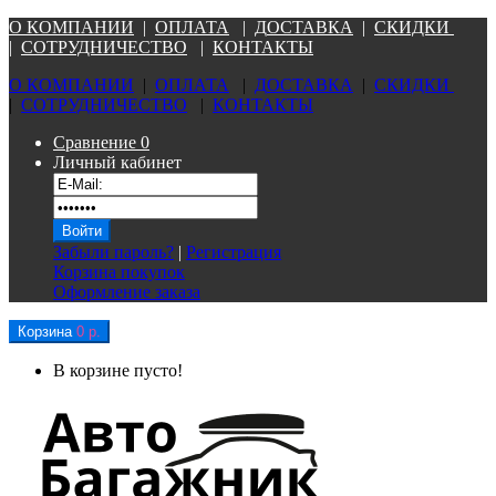
О КОМПАНИ
И
|
ОПЛАТА
|
Д
ОСТАВКА
|
СКИДКИ
|
СОТРУДНИЧЕСТВО
|
КОНТАКТЫ
О КОМПАНИ
И
|
ОПЛАТА
|
Д
ОСТАВКА
|
СКИДКИ
|
СОТРУДНИЧЕСТВО
|
КОНТАКТЫ
Сравнение
0
Личный кабинет
Забыли пароль?
|
Регистрация
Корзина покупок
Оформление заказа
Корзина
0 р.
В корзине пусто!