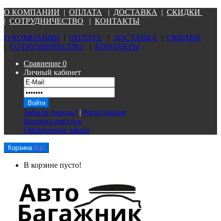
О КОМПАНИ
И
|
ОПЛАТА
|
Д
ОСТАВКА
|
СКИДКИ
|
СОТРУДНИЧЕСТВО
|
КОНТАКТЫ
О КОМПАНИ
И
|
ОПЛАТА
|
Д
ОСТАВКА
|
СКИДКИ
|
СОТРУДНИЧЕСТВО
|
КОНТАКТЫ
Сравнение
0
Личный кабинет
Забыли пароль?
|
Регистрация
Корзина покупок
Оформление заказа
Корзина
0 р.
В корзине пусто!