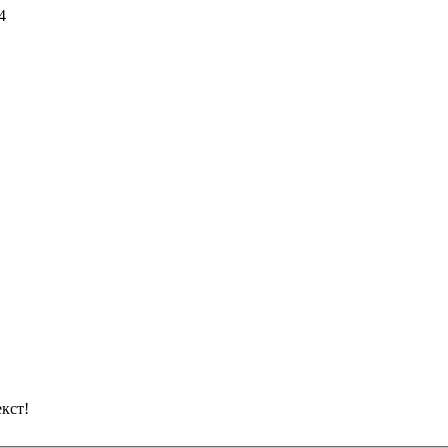
4
кст!