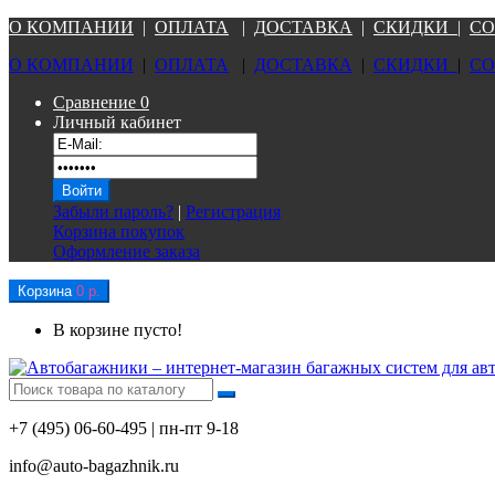
О КОМПАНИ
И
|
ОПЛАТА
|
Д
ОСТАВКА
|
СКИДКИ
|
СО
О КОМПАНИ
И
|
ОПЛАТА
|
Д
ОСТАВКА
|
СКИДКИ
|
СО
Сравнение
0
Личный кабинет
Забыли пароль?
|
Регистрация
Корзина покупок
Оформление заказа
Корзина
0 р.
В корзине пусто!
+7 (495) 06-60-495 | пн-пт 9-18
info@auto-bagazhnik.ru