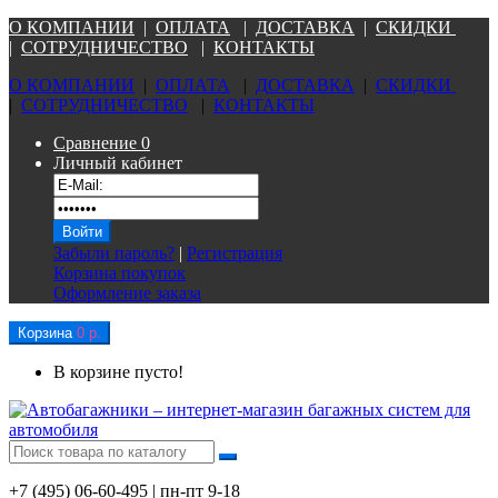
О КОМПАНИ
И
|
ОПЛАТА
|
Д
ОСТАВКА
|
СКИДКИ
|
СОТРУДНИЧЕСТВО
|
КОНТАКТЫ
О КОМПАНИ
И
|
ОПЛАТА
|
Д
ОСТАВКА
|
СКИДКИ
|
СОТРУДНИЧЕСТВО
|
КОНТАКТЫ
Сравнение
0
Личный кабинет
Забыли пароль?
|
Регистрация
Корзина покупок
Оформление заказа
Корзина
0 р.
В корзине пусто!
+7 (495) 06-60-495 | пн-пт 9-18