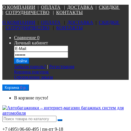
О КОМПАНИ
И
|
ОПЛАТА
|
Д
ОСТАВКА
|
СКИДКИ
|
СОТРУДНИЧЕСТВО
|
КОНТАКТЫ
О КОМПАНИ
И
|
ОПЛАТА
|
Д
ОСТАВКА
|
СКИДКИ
|
СОТРУДНИЧЕСТВО
|
КОНТАКТЫ
Сравнение
0
Личный кабинет
Забыли пароль?
|
Регистрация
Корзина покупок
Оформление заказа
Корзина
0 р.
В корзине пусто!
+7 (495) 06-60-495 | пн-пт 9-18