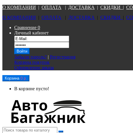
О КОМПАНИ
И
|
ОПЛАТА
|
Д
ОСТАВКА
|
СКИДКИ
|
СО
О КОМПАНИ
И
|
ОПЛАТА
|
Д
ОСТАВКА
|
СКИДКИ
|
СО
Сравнение
0
Личный кабинет
Забыли пароль?
|
Регистрация
Корзина покупок
Оформление заказа
Корзина
0 р.
В корзине пусто!