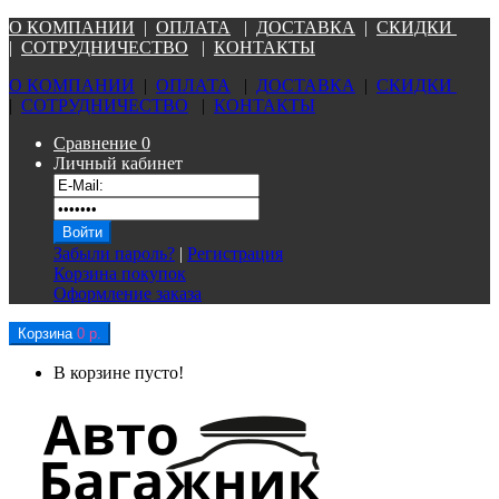
О КОМПАНИ
И
|
ОПЛАТА
|
Д
ОСТАВКА
|
СКИДКИ
|
СОТРУДНИЧЕСТВО
|
КОНТАКТЫ
О КОМПАНИ
И
|
ОПЛАТА
|
Д
ОСТАВКА
|
СКИДКИ
|
СОТРУДНИЧЕСТВО
|
КОНТАКТЫ
Сравнение
0
Личный кабинет
Забыли пароль?
|
Регистрация
Корзина покупок
Оформление заказа
Корзина
0 р.
В корзине пусто!