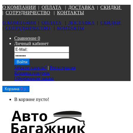
О КОМПАНИ
И
|
ОПЛАТА
|
Д
ОСТАВКА
|
СКИДКИ
|
СОТРУДНИЧЕСТВО
|
КОНТАКТЫ
О КОМПАНИ
И
|
ОПЛАТА
|
Д
ОСТАВКА
|
СКИДКИ
|
СОТРУДНИЧЕСТВО
|
КОНТАКТЫ
Сравнение
0
Личный кабинет
Забыли пароль?
|
Регистрация
Корзина покупок
Оформление заказа
Корзина
0 р.
В корзине пусто!