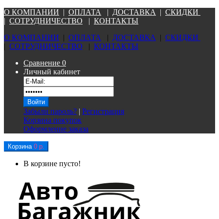
О КОМПАНИ
И
|
ОПЛАТА
|
Д
ОСТАВКА
|
СКИДКИ
|
СОТРУДНИЧЕСТВО
|
КОНТАКТЫ
О КОМПАНИ
И
|
ОПЛАТА
|
Д
ОСТАВКА
|
СКИДКИ
|
СОТРУДНИЧЕСТВО
|
КОНТАКТЫ
Сравнение
0
Личный кабинет
Забыли пароль?
|
Регистрация
Корзина покупок
Оформление заказа
Корзина
0 р.
В корзине пусто!