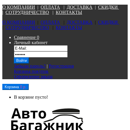
О КОМПАНИ
И
|
ОПЛАТА
|
Д
ОСТАВКА
|
СКИДКИ
|
СОТРУДНИЧЕСТВО
|
КОНТАКТЫ
О КОМПАНИ
И
|
ОПЛАТА
|
Д
ОСТАВКА
|
СКИДКИ
|
СОТРУДНИЧЕСТВО
|
КОНТАКТЫ
Сравнение
0
Личный кабинет
Забыли пароль?
|
Регистрация
Корзина покупок
Оформление заказа
Корзина
0 р.
В корзине пусто!