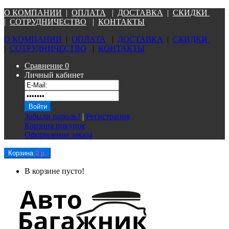
О КОМПАНИ
И
|
ОПЛАТА
|
Д
ОСТАВКА
|
СКИДКИ
|
СОТРУДНИЧЕСТВО
|
КОНТАКТЫ
О КОМПАНИ
И
|
ОПЛАТА
|
Д
ОСТАВКА
|
СКИДКИ
|
СОТРУДНИЧЕСТВО
|
КОНТАКТЫ
Сравнение
0
Личный кабинет
Забыли пароль?
|
Регистрация
Корзина покупок
Оформление заказа
Корзина
0 р.
В корзине пусто!