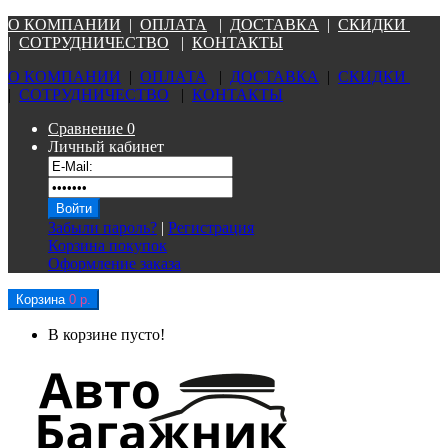
О КОМПАНИ
И
|
ОПЛАТА
|
Д
ОСТАВКА
|
СКИДКИ
|
СОТРУДНИЧЕСТВО
|
КОНТАКТЫ
О КОМПАНИ
И
|
ОПЛАТА
|
Д
ОСТАВКА
|
СКИДКИ
|
СОТРУДНИЧЕСТВО
|
КОНТАКТЫ
Сравнение
0
Личный кабинет
Забыли пароль?
|
Регистрация
Корзина покупок
Оформление заказа
Корзина
0 р.
В корзине пусто!