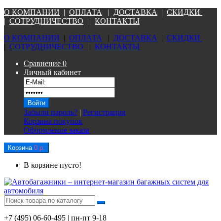
О КОМПАНИ
И
|
ОПЛАТА
|
Д
ОСТАВКА
|
СКИДКИ
|
СОТРУДНИЧЕСТВО
|
КОНТАКТЫ
О КОМПАНИ
И
|
ОПЛАТА
|
Д
ОСТАВКА
|
СКИДКИ
|
СОТРУДНИЧЕСТВО
|
КОНТАКТЫ
Сравнение
0
Личный кабинет
Забыли пароль?
|
Регистрация
Корзина покупок
Оформление заказа
Корзина
0 р.
В корзине пусто!
+7 (495) 06-60-495 | пн-пт 9-18