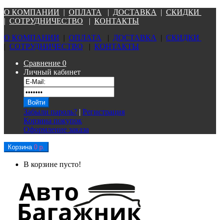
О КОМПАНИ
И
|
ОПЛАТА
|
Д
ОСТАВКА
|
СКИДКИ
|
СОТРУДНИЧЕСТВО
|
КОНТАКТЫ
О КОМПАНИ
И
|
ОПЛАТА
|
Д
ОСТАВКА
|
СКИДКИ
|
СОТРУДНИЧЕСТВО
|
КОНТАКТЫ
Сравнение
0
Личный кабинет
Забыли пароль?
|
Регистрация
Корзина покупок
Оформление заказа
Корзина
0 р.
В корзине пусто!