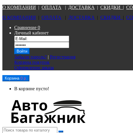
О КОМПАНИ
И
|
ОПЛАТА
|
Д
ОСТАВКА
|
СКИДКИ
|
СО
О КОМПАНИ
И
|
ОПЛАТА
|
Д
ОСТАВКА
|
СКИДКИ
|
СО
Сравнение
0
Личный кабинет
Забыли пароль?
|
Регистрация
Корзина покупок
Оформление заказа
Корзина
0 р.
В корзине пусто!