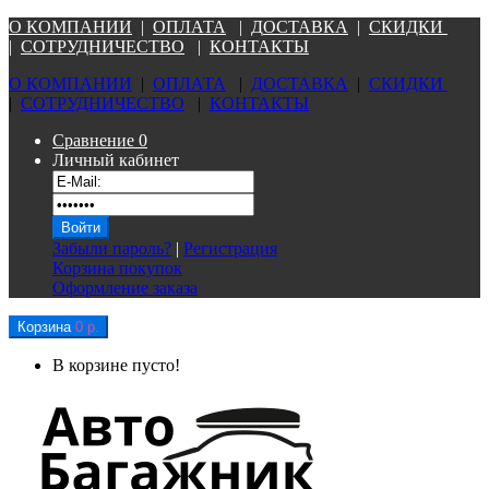
О КОМПАНИ
И
|
ОПЛАТА
|
Д
ОСТАВКА
|
СКИДКИ
|
СОТРУДНИЧЕСТВО
|
КОНТАКТЫ
О КОМПАНИ
И
|
ОПЛАТА
|
Д
ОСТАВКА
|
СКИДКИ
|
СОТРУДНИЧЕСТВО
|
КОНТАКТЫ
Сравнение
0
Личный кабинет
Забыли пароль?
|
Регистрация
Корзина покупок
Оформление заказа
Корзина
0 р.
В корзине пусто!