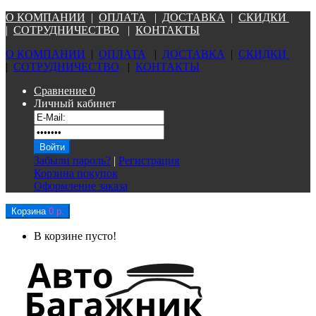
О КОМПАНИ
И
|
ОПЛАТА
|
Д
ОСТАВКА
|
СКИДКИ
|
СОТРУДНИЧЕСТВО
|
КОНТАКТЫ
О КОМПАНИ
И
|
ОПЛАТА
|
Д
ОСТАВКА
|
СКИДКИ
|
СОТРУДНИЧЕСТВО
|
КОНТАКТЫ
Сравнение
0
Личный кабинет
Забыли пароль?
|
Регистрация
Корзина покупок
Оформление заказа
Корзина
0 р.
В корзине пусто!