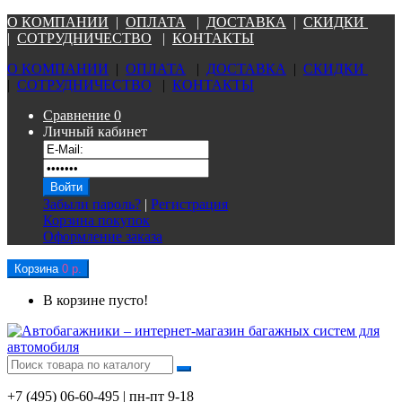
О КОМПАНИ
И
|
ОПЛАТА
|
Д
ОСТАВКА
|
СКИДКИ
|
СОТРУДНИЧЕСТВО
|
КОНТАКТЫ
О КОМПАНИ
И
|
ОПЛАТА
|
Д
ОСТАВКА
|
СКИДКИ
|
СОТРУДНИЧЕСТВО
|
КОНТАКТЫ
Сравнение
0
Личный кабинет
Забыли пароль?
|
Регистрация
Корзина покупок
Оформление заказа
Корзина
0 р.
В корзине пусто!
+7 (495) 06-60-495 | пн-пт 9-18