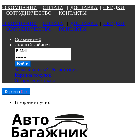
О КОМПАНИ
И
|
ОПЛАТА
|
Д
ОСТАВКА
|
СКИДКИ
|
СОТРУДНИЧЕСТВО
|
КОНТАКТЫ
О КОМПАНИ
И
|
ОПЛАТА
|
Д
ОСТАВКА
|
СКИДКИ
|
СОТРУДНИЧЕСТВО
|
КОНТАКТЫ
Сравнение
0
Личный кабинет
Забыли пароль?
|
Регистрация
Корзина покупок
Оформление заказа
Корзина
0 р.
В корзине пусто!