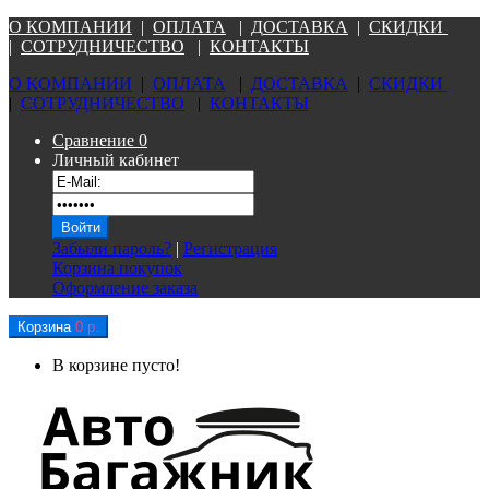
О КОМПАНИ
И
|
ОПЛАТА
|
Д
ОСТАВКА
|
СКИДКИ
|
СОТРУДНИЧЕСТВО
|
КОНТАКТЫ
О КОМПАНИ
И
|
ОПЛАТА
|
Д
ОСТАВКА
|
СКИДКИ
|
СОТРУДНИЧЕСТВО
|
КОНТАКТЫ
Сравнение
0
Личный кабинет
Забыли пароль?
|
Регистрация
Корзина покупок
Оформление заказа
Корзина
0 р.
В корзине пусто!