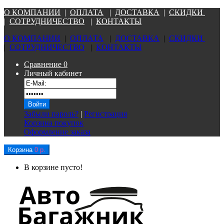
О КОМПАНИ
И
|
ОПЛАТА
|
Д
ОСТАВКА
|
СКИДКИ
|
СОТРУДНИЧЕСТВО
|
КОНТАКТЫ
О КОМПАНИ
И
|
ОПЛАТА
|
Д
ОСТАВКА
|
СКИДКИ
|
СОТРУДНИЧЕСТВО
|
КОНТАКТЫ
Сравнение
0
Личный кабинет
Забыли пароль?
|
Регистрация
Корзина покупок
Оформление заказа
Корзина
0 р.
В корзине пусто!