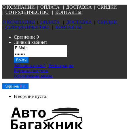
О КОМПАНИ
И
|
ОПЛАТА
|
Д
ОСТАВКА
|
СКИДКИ
|
СОТРУДНИЧЕСТВО
|
КОНТАКТЫ
О КОМПАНИ
И
|
ОПЛАТА
|
Д
ОСТАВКА
|
СКИДКИ
|
СОТРУДНИЧЕСТВО
|
КОНТАКТЫ
Сравнение
0
Личный кабинет
Забыли пароль?
|
Регистрация
Корзина покупок
Оформление заказа
Корзина
0 р.
В корзине пусто!