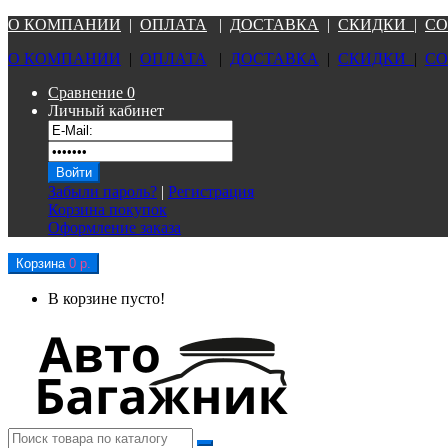
О КОМПАНИ
И
|
ОПЛАТА
|
Д
ОСТАВКА
|
СКИДКИ
|
СО
О КОМПАНИ
И
|
ОПЛАТА
|
Д
ОСТАВКА
|
СКИДКИ
|
СО
Сравнение
0
Личный кабинет
Забыли пароль?
|
Регистрация
Корзина покупок
Оформление заказа
Корзина
0 р.
В корзине пусто!