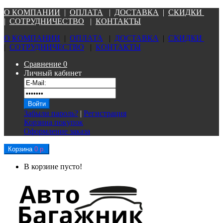
О КОМПАНИ
И
|
ОПЛАТА
|
Д
ОСТАВКА
|
СКИДКИ
|
СОТРУДНИЧЕСТВО
|
КОНТАКТЫ
О КОМПАНИ
И
|
ОПЛАТА
|
Д
ОСТАВКА
|
СКИДКИ
|
СОТРУДНИЧЕСТВО
|
КОНТАКТЫ
Сравнение
0
Личный кабинет
Забыли пароль?
|
Регистрация
Корзина покупок
Оформление заказа
Корзина
0 р.
В корзине пусто!