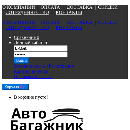
О КОМПАНИ
И
|
ОПЛАТА
|
Д
ОСТАВКА
|
СКИДКИ
|
СОТРУДНИЧЕСТВО
|
КОНТАКТЫ
О КОМПАНИ
И
|
ОПЛАТА
|
Д
ОСТАВКА
|
СКИДКИ
|
СОТРУДНИЧЕСТВО
|
КОНТАКТЫ
Сравнение
0
Личный кабинет
Забыли пароль?
|
Регистрация
Корзина покупок
Оформление заказа
Корзина
0 р.
В корзине пусто!