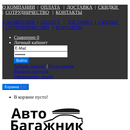
О КОМПАНИ
И
|
ОПЛАТА
|
Д
ОСТАВКА
|
СКИДКИ
|
СОТРУДНИЧЕСТВО
|
КОНТАКТЫ
О КОМПАНИ
И
|
ОПЛАТА
|
Д
ОСТАВКА
|
СКИДКИ
|
СОТРУДНИЧЕСТВО
|
КОНТАКТЫ
Сравнение
0
Личный кабинет
Забыли пароль?
|
Регистрация
Корзина покупок
Оформление заказа
Корзина
0 р.
В корзине пусто!