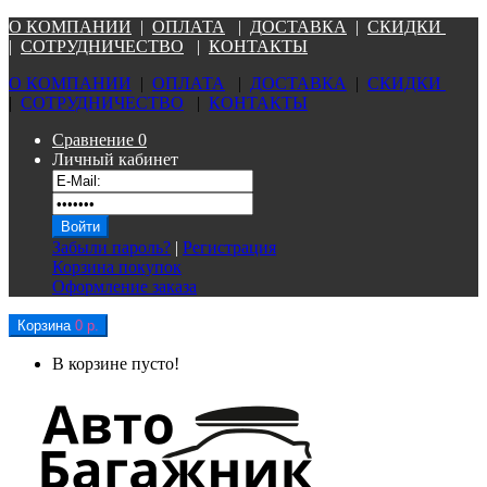
О КОМПАНИ
И
|
ОПЛАТА
|
Д
ОСТАВКА
|
СКИДКИ
|
СОТРУДНИЧЕСТВО
|
КОНТАКТЫ
О КОМПАНИ
И
|
ОПЛАТА
|
Д
ОСТАВКА
|
СКИДКИ
|
СОТРУДНИЧЕСТВО
|
КОНТАКТЫ
Сравнение
0
Личный кабинет
Забыли пароль?
|
Регистрация
Корзина покупок
Оформление заказа
Корзина
0 р.
В корзине пусто!