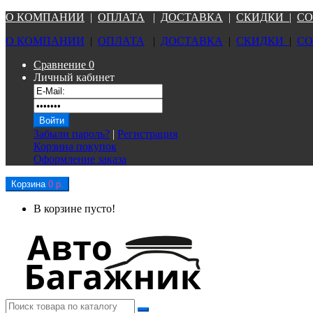
О КОМПАНИ
И
|
ОПЛАТА
|
Д
ОСТАВКА
|
СКИДКИ
|
СО
О КОМПАНИ
И
|
ОПЛАТА
|
Д
ОСТАВКА
|
СКИДКИ
|
СО
Сравнение
0
Личный кабинет
Забыли пароль?
|
Регистрация
Корзина покупок
Оформление заказа
Корзина
0 р.
В корзине пусто!